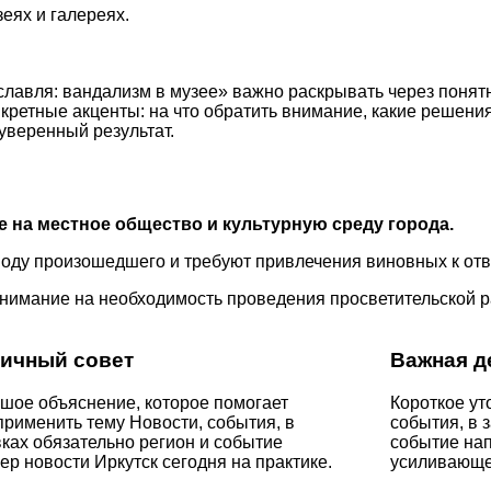
еях и галереях.
.
лавля: вандализм в музее» важно раскрывать через понятн
нкретные акценты: на что обратить внимание, какие решен
уверенный результат.
е на местное общество и культурную среду города.
оду произошедшего и требуют привлечения виновных к отв
внимание на необходимость проведения просветительской 
ичный совет
Важная д
шое объяснение, которое помогает
Короткое ут
применить тему Новости, события, в
события, в 
вках обязательно регион и событие
событие нап
р новости Иркутск сегодня на практике.
усиливающе