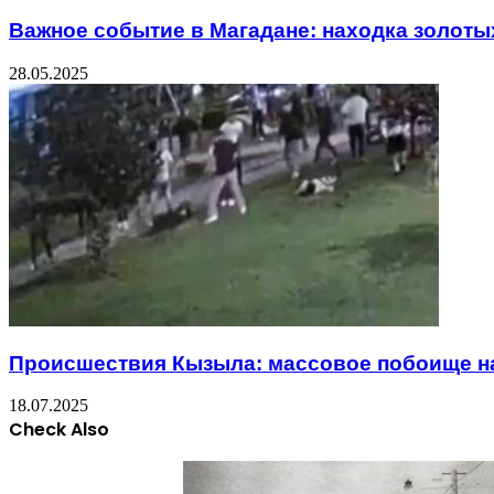
Важное событие в Магадане: находка золоты
28.05.2025
Происшествия Кызыла: массовое побоище н
18.07.2025
Check Also
Close