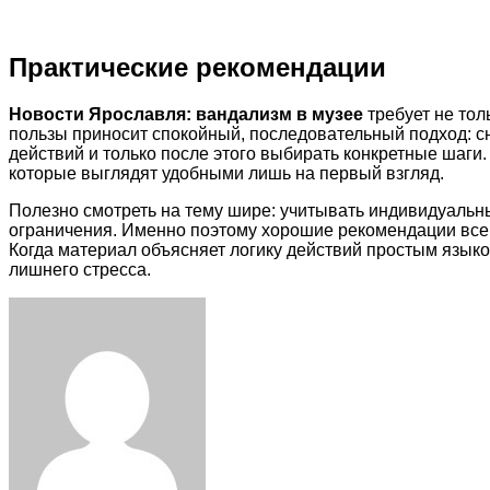
Практические рекомендации
Новости Ярославля: вандализм в музее
требует не тол
пользы приносит спокойный, последовательный подход: с
действий и только после этого выбирать конкретные шаг
которые выглядят удобными лишь на первый взгляд.
Полезно смотреть на тему шире: учитывать индивидуальн
ограничения. Именно поэтому хорошие рекомендации всегд
Когда материал объясняет логику действий простым языко
лишнего стресса.
Facebook
Twitter
LinkedIn
Tumblr
Pinterest
Reddit
VKontakte
Odnoklassniki
Skype
WhatsApp
Telegram
Viber
Share
Print
via
Email