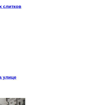
х слитков
а улице