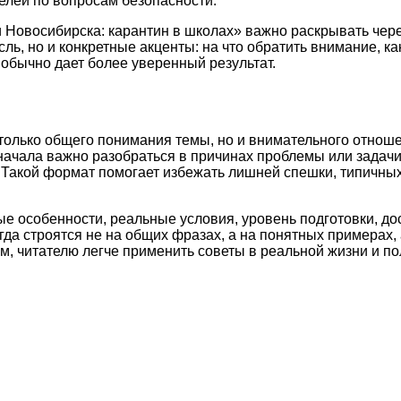
елей по вопросам безопасности.
 Новосибирска: карантин в школах» важно раскрывать чере
ль, но и конкретные акценты: на что обратить внимание, 
обычно дает более уверенный результат.
только общего понимания темы, но и внимательного отноше
начала важно разобраться в причинах проблемы или задач
и. Такой формат помогает избежать лишней спешки, типичн
ые особенности, реальные условия, уровень подготовки, д
а строятся не на общих фразах, а на понятных примерах, 
м, читателю легче применить советы в реальной жизни и по