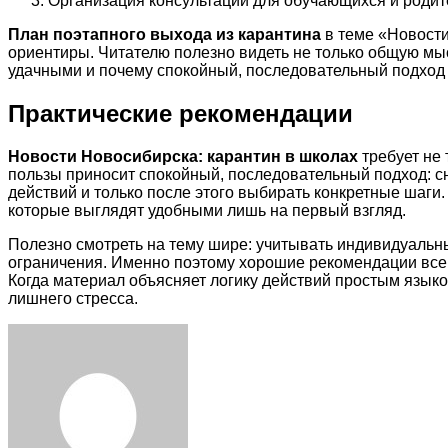
Организация консультаций для обучающихся и родит
План поэтапного выхода из карантина
в теме «Новости
ориентиры. Читателю полезно видеть не только общую мыс
удачными и почему спокойный, последовательный подход 
Практические рекомендации
Новости Новосибирска: карантин в школах
требует не 
пользы приносит спокойный, последовательный подход: с
действий и только после этого выбирать конкретные шаг
которые выглядят удобными лишь на первый взгляд.
Полезно смотреть на тему шире: учитывать индивидуальн
ограничения. Именно поэтому хорошие рекомендации всегд
Когда материал объясняет логику действий простым языко
лишнего стресса.
Facebook
Twitter
LinkedIn
Tumblr
Pinterest
Reddit
VKontakte
Odnoklassniki
Skype
WhatsApp
Telegram
Viber
Share
Print
via
Email