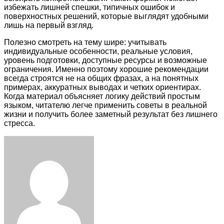
избежать лишней спешки, типичных ошибок и
поверхностных решений, которые выглядят удобными
лишь на первый взгляд.
Полезно смотреть на тему шире: учитывать
индивидуальные особенности, реальные условия,
уровень подготовки, доступные ресурсы и возможные
ограничения. Именно поэтому хорошие рекомендации
всегда строятся не на общих фразах, а на понятных
примерах, аккуратных выводах и четких ориентирах.
Когда материал объясняет логику действий простым
языком, читателю легче применить советы в реальной
жизни и получить более заметный результат без лишнего
стресса.
Facebook
Twitter
LinkedIn
Tumblr
Pinterest
Reddit
VKontakte
Odnoklassniki
Skype
WhatsApp
Telegram
Viber
Share
Print
via
Email