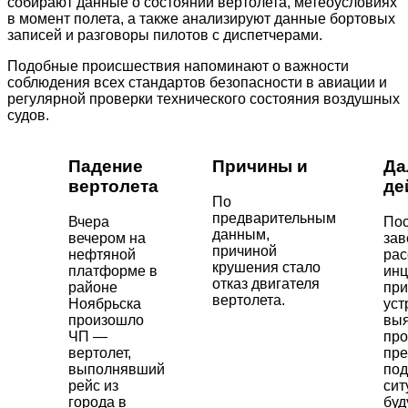
собирают данные о состоянии вертолета, метеоусловиях
в момент полета, а также анализируют данные бортовых
записей и разговоры пилотов с диспетчерами.
Подобные происшествия напоминают о важности
соблюдения всех стандартов безопасности в авиации и
регулярной проверки технического состояния воздушных
судов.
Падение
Причины и
Да
вертолета
де
По
предварительным
Вчера
По
данным,
вечером на
за
причиной
нефтяной
рас
крушения стало
платформе в
инц
отказ двигателя
районе
при
вертолета.
Ноябрьска
уст
произошло
вы
ЧП —
про
вертолет,
пр
выполнявший
по
рейс из
сит
города в
буд