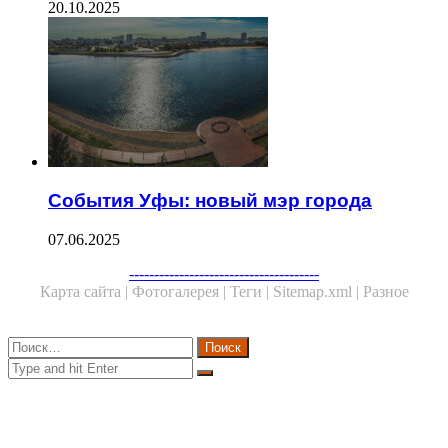
20.10.2025
События Уфы: новый мэр города
07.06.2025
Facebook
Twitter
WhatsApp
Telegram
--------------------------------------
Карта сайта |
Фотогалерея |
Теги |
Sitemap.xml |
Разное
Close
Найти:
Close
Search
for