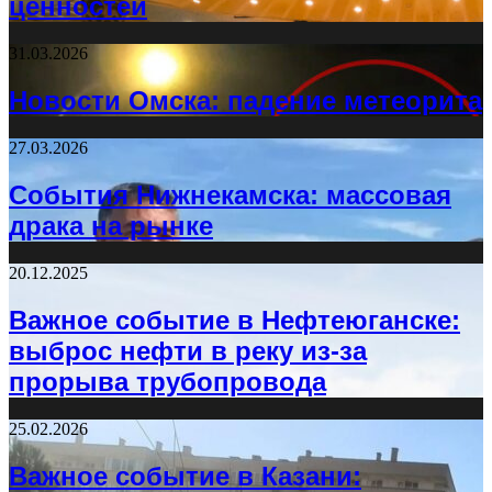
ценностей
31.03.2026
Новости Омска: падение метеорита
27.03.2026
События Нижнекамска: массовая
драка на рынке
20.12.2025
Важное событие в Нефтеюганске:
выброс нефти в реку из-за
прорыва трубопровода
25.02.2026
Важное событие в Казани: