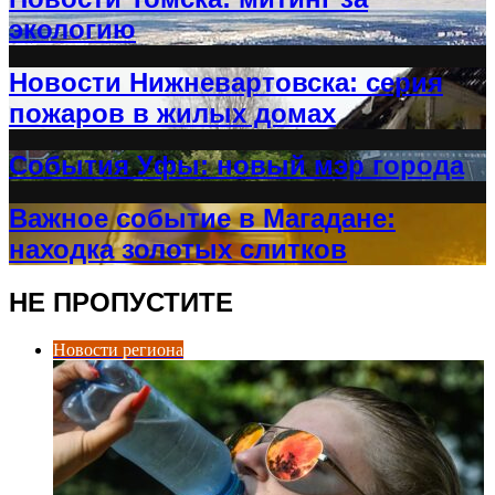
экологию
Новости Нижневартовска: серия
пожаров в жилых домах
События Уфы: новый мэр города
Важное событие в Магадане:
находка золотых слитков
НЕ ПРОПУСТИТЕ
Новости региона