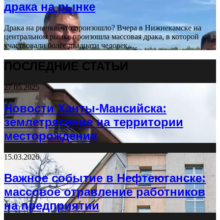
драка на рынке
Драка на рынке: что произошло? Вчера в Нижнекамске на
центральном рынке произошла массовая драка, в которой
участвовали более двадцати человек.…
ПОСЛЕДНИЕ СТАТЬИ
27.05.2025
Новости Ханты-Мансийска:
землетрясение на территории
месторождения
15.03.2026
Важное событие в Нефтеюганске:
массовое отравление работников
на предприятии