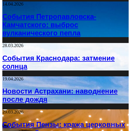
14.04.2026
События Петропавловска-
Камчатского: выброс
вулканического пепла
28.03.2026
События Краснодара: затмение
солнца
19.04.2026
Новости Астрахани: наводнение
после дождя
29.03.2026
События Пензы: кража церковных