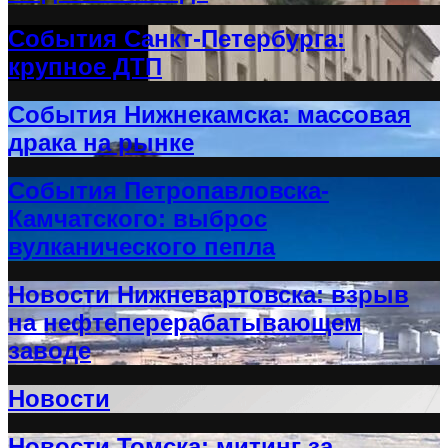
События Санкт-Петербурга:
крупное ДТП
События Нижнекамска: массовая
драка на рынке
События Петропавловска-
Камчатского: выброс
вулканического пепла
Новости Нижневартовска: взрыв
на нефтеперерабатывающем
заводе
Новости
Новости Томска: митинг за