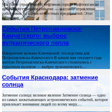
Массовое отравление В нефтяном городе Нефтеюганске
произошло страшное событие — массовое отравление
работников на одном из местных предприятий. Этот
инцидент…
События Петропавловска-
Камчатского: выброс
вулканического пепла
Извержение вулкана Ключевской: последствия для
Петропавловска-Камчатского В начале мая текущего года
жители Петропавловска-Камчатского столкнулись с
серьезным вызовом — выброс вулканического…
События Краснодара: затмение
солнца
Затмение солнца: великое явление Затмение солнца — одно
из самых захватывающих астрономических событий, которое
привлекает внимание людей по всему миру.…