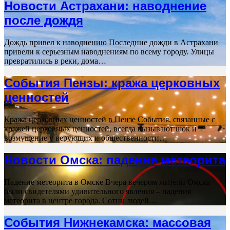
Новости Астрахани: наводнение
после дождя
Дождь привел к наводнению Последние дожди в Астрахани
привели к серьезным наводнениям по всему городу. Улицы
превратились в реки, дома…
События Пензы: кража церковных
ценностей
Кража церковных ценностей в Пензе События, связанные с
кражей церковных ценностей, всегда вызывают шок и
возмущение у верующих и общественности…
Новости Омска: падение метеорита
Падение метеорита в Омске Вчера вечером жители Омска
были свидетелями удивительного явления – падения
метеорита в центре города. Сотни людей…
События Нижнекамска: массовая