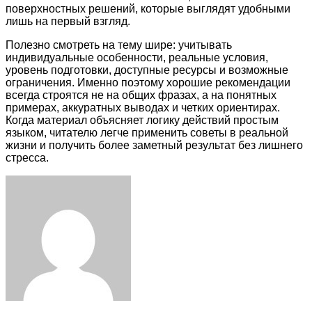
поверхностных решений, которые выглядят удобными
лишь на первый взгляд.
Полезно смотреть на тему шире: учитывать
индивидуальные особенности, реальные условия,
уровень подготовки, доступные ресурсы и возможные
ограничения. Именно поэтому хорошие рекомендации
всегда строятся не на общих фразах, а на понятных
примерах, аккуратных выводах и четких ориентирах.
Когда материал объясняет логику действий простым
языком, читателю легче применить советы в реальной
жизни и получить более заметный результат без лишнего
стресса.
Facebook
Twitter
LinkedIn
Tumblr
Pinterest
Reddit
VKontakte
Odnoklassniki
Skype
WhatsApp
Telegram
Viber
Share
Print
via
Email