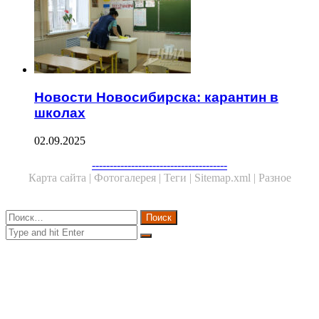
Новости Новосибирска: карантин в
школах
02.09.2025
Facebook
Twitter
WhatsApp
Telegram
--------------------------------------
Карта сайта |
Фотогалерея |
Теги |
Sitemap.xml |
Разное
Close
Найти:
Close
Search
for