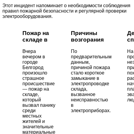
Этот инцидент напоминает о необходимости соблюдения
правил пожарной безопасности и регулярной проверки
электрооборудования.
Пожар на
Причины
Де
складе в
возгорания
сп
Вчера
По
На
вечером в
предварительным
пр
городе
данным,
не
Белгород
причиной пожара
пр
произошло
стало короткое
по
страшное
замыкание в
ра
происшествие
электропроводке
на
— пожар на
склада,
пл
складе,
вызванное
эв
который
неисправностью
лю
вызвал панику
в
среди
электроприборах.
местных
жителей и
значительные
материальные