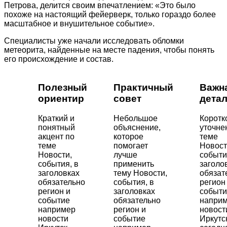
Петрова, делится своим впечатлением: «Это было
похоже на настоящий фейерверк, только гораздо более
масштабное и внушительное событие».
Специалисты уже начали исследовать обломки
метеорита, найденные на месте падения, чтобы понять
его происхождение и состав.
Полезный
Практичный
Важн
ориентир
совет
дета
Краткий и
Небольшое
Коротк
понятный
объяснение,
уточне
акцент по
которое
теме
теме
помогает
Новост
Новости,
лучше
событи
события, в
применить
заголо
заголовках
тему Новости,
обязат
обязательно
события, в
регион
регион и
заголовках
событи
событие
обязательно
напри
например
регион и
новост
новости
событие
Иркутс