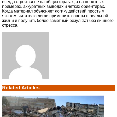
всегда строятся не на общих фразах, а на понятных
примерах, аккуратных выводах и четких ориентирах.
Когда материал объясняет логику действий простым
языком, читателю легче применить советы в реальной
жизни и получить более заметный результат без лишнего
стресса.
Facebook
Twitter
LinkedIn
Tumblr
Pinterest
Reddit
VKontakte
Odnoklassniki
Skype
WhatsApp
Telegram
Viber
Share
Print
via
Email
Related Articles