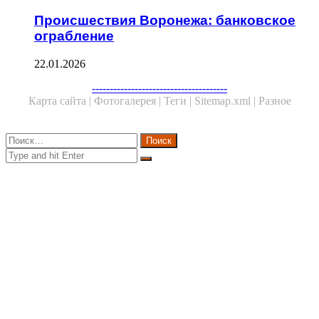
Происшествия Воронежа: банковское
ограбление
22.01.2026
Facebook
Twitter
WhatsApp
Telegram
--------------------------------------
Карта сайта |
Фотогалерея |
Теги |
Sitemap.xml |
Разное
Close
Найти:
Close
Search
for