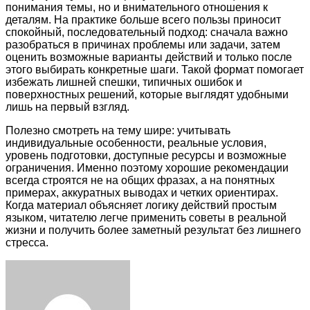
понимания темы, но и внимательного отношения к
деталям. На практике больше всего пользы приносит
спокойный, последовательный подход: сначала важно
разобраться в причинах проблемы или задачи, затем
оценить возможные варианты действий и только после
этого выбирать конкретные шаги. Такой формат помогает
избежать лишней спешки, типичных ошибок и
поверхностных решений, которые выглядят удобными
лишь на первый взгляд.
Полезно смотреть на тему шире: учитывать
индивидуальные особенности, реальные условия,
уровень подготовки, доступные ресурсы и возможные
ограничения. Именно поэтому хорошие рекомендации
всегда строятся не на общих фразах, а на понятных
примерах, аккуратных выводах и четких ориентирах.
Когда материал объясняет логику действий простым
языком, читателю легче применить советы в реальной
жизни и получить более заметный результат без лишнего
стресса.
Facebook
Twitter
LinkedIn
Tumblr
Pinterest
Reddit
VKontakte
Odnoklassniki
Skype
WhatsApp
Telegram
Viber
Share
Print
via
Email