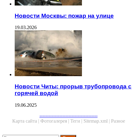
Новости Москвы: пожар на улице
19.03.2026
Новости Читы: прорыв трубопровода с
горячей водой
19.06.2025
Facebook
Twitter
WhatsApp
Telegram
--------------------------------------
Карта сайта |
Фотогалерея |
Теги |
Sitemap.xml |
Разное